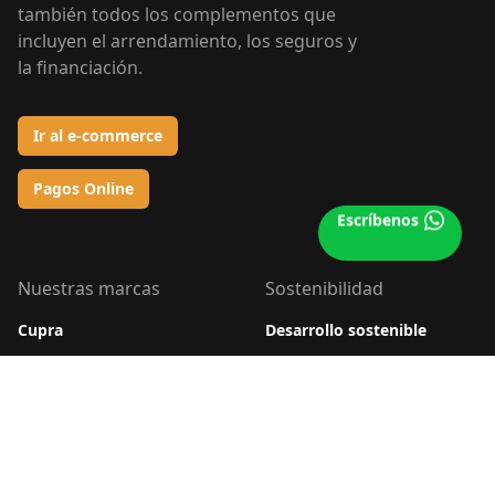
también todos los complementos que
incluyen el arrendamiento, los seguros y
la financiación.
Ir al e-commerce
Pagos Online
Escríbenos
Llámanos
Nuestras marcas
Sostenibilidad
Cupra
Desarrollo sostenible
Ford
Impacto social
Riddara
Impacto ambiental
John Deere
Portafolio ecoeficiente
Mazda