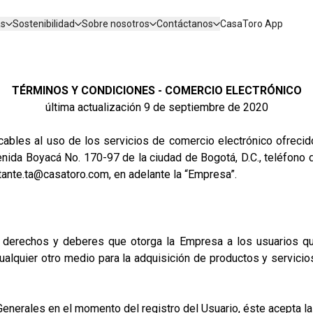
as
Sostenibilidad
Sobre nosotros
Contáctanos
CasaToro App
TÉRMINOS Y CONDICIONES - COMERCIO ELECTRÓNICO
última actualización 9 de septiembre de 2020
icables al uso de los servicios de comercio electrónico ofreci
enida Boyacá No. 170-97 de la ciudad de Bogotá, D.C., teléfono d
tante.ta@casatoro.com
, en adelante la “Empresa”.
derechos y deberes que otorga la Empresa a los usuarios que 
ualquier otro medio para la adquisición de productos y servici
erales en el momento del registro del Usuario, éste acepta las 