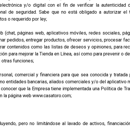
lectrónica y/o digital con el fin de verificar la autenticida
ional de seguridad. Sabe que no está obligado a autorizar e
tos o requerido por ley;
chat, páginas web, aplicativos móviles, redes sociales, pág
nar pedidos, entregar productos, ofrecer servicios, procesar fac
rar contenidos como las listas de deseos y opiniones, para re
ón para mejorar la Tienda en Línea, así como para prevenir o det
u otras funciones;
nal, comercial y financiera para que sea conocida y tratada por
 entidades bancarias, aliados comerciales y/o del aplicativo m
ara conocer que la Empresa tiene implementada una Política de T
en la página web
www.casatoro.com
;
yendo, pero no limitándose al lavado de activos, financiación